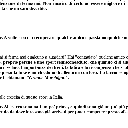
enzione di fermarmi. Non riuscirò di certo ad essere migliore di 
ta che mi sarò divertito.
re. A volte riesco a recuperare qualche amico e passiamo qualche ora
ni si ferma mai qualcuno a guardarti? Hai "contagiato" qualche amico 
, proprio perchè è uno sport semisconosciuto, che quando ci si alle
 il sellino, l'importanza dei freni, la fatica e la ricompensa che si 
preso la bike e mi chiedono di allenarmi con loro. Lo faccio semp
e ti chiamano "
Grande Marchigno
".
ulla crescita di questo sport in Italia.
e. All'estero sono nati un po' prima, e quindi sono già un po' più 
tendo da dove loro sono già arrivati per poter competere presto alla