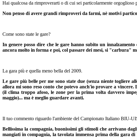
Hai qualcosa da rimproverarti o di cui sei particolarmente orgoglioso 
Non penso di avere grandi rimproveri da farmi, nè motivi particola
Come sono state le gare?
In genere posso dire che le gare hanno subito un innalzamento di l
ancora molto in forma e poi, col passare dei mesi, si "carbura" m
La gara più e quella meno bella del 2009.
Le gare più belle per me sono state due (senza niente togliere al
allora mi sono reso conto che potevo anch'io provare a vincere. L
(il clima troppo afoso, le zone per la prima volta davvero impegn
maggio)... ma è meglio guardare avanti.
Il tuo commento riguardo l'ambiente del Campionato Italiano BIU-UI
Bellissima la compagnia, buonissimi gli stimoli che arrivano dagli
mangiati in compagnia, la tavolata immensa prima della gara di 