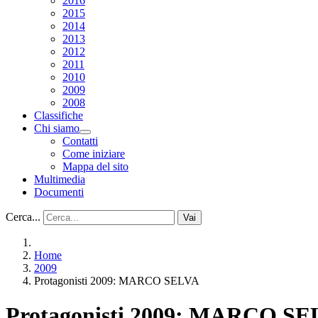
2016
2015
2014
2013
2012
2011
2010
2009
2008
Classifiche
Chi siamo
Contatti
Come iniziare
Mappa del sito
Multimedia
Documenti
Cerca...
Vai
Home
2009
Protagonisti 2009: MARCO SELVA
Protagonisti 2009: MARCO S