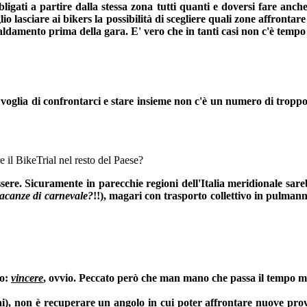
bligati a partire dalla stessa zona tutti quanti e doversi fare anc
 lasciare ai bikers la possibilità di scegliere quali zone affrontar
caldamento prima della gara. E' vero che in tanti casi non c'è temp
oglia di confrontarci e stare insieme non c'è un numero di troppo.
e il BikeTrial nel resto del Paese?
ere. Sicuramente in parecchie regioni dell'Italia meridionale sare
vacanze di carnevale?
!!), magari con trasporto collettivo in pulma
to:
vincere
, ovvio. Peccato però che man mano che passa il tempo m
i), non è recuperare un angolo in cui poter affrontare nuove prove