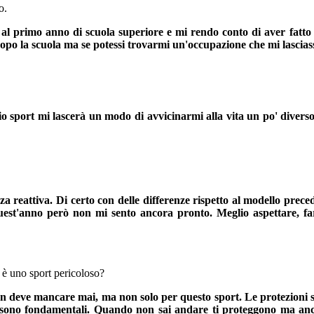
o.
al primo anno di scuola superiore e mi rendo conto di aver fatto 
po la scuola ma se potessi trovarmi un'occupazione che mi lasciasse
o sport mi lascerà un modo di avvicinarmi alla vita un po' diverso 
eattiva. Di certo con delle differenze rispetto al modello precedent
uest'anno però non mi sento ancora pronto. Meglio aspettare, farsi
l è uno sport pericoloso?
 non deve mancare mai, ma non solo per questo sport. Le protezioni 
bie sono fondamentali. Quando non sai andare ti proteggono ma anc