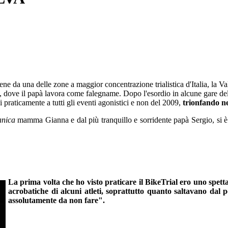
ne da una delle zone a maggior concentrazione trialistica d'Italia, la V
o, dove il papà lavora come falegname.
Dopo l'esordio in alcune
gare de
 praticamente a tutti gli eventi agonistici e non del 2009,
trionfando n
anica
mamma Gianna e dal più tranquillo e sorridente papà Sergio, si è f
La prima volta che ho visto praticare il BikeTrial ero uno spet
acrobatiche di alcuni atleti, soprattutto quanto saltavano dal 
assolutamente da non fare".