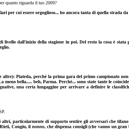
per quanto riguarda il tuo 2009?
ri per cui essere orgoglioso... ho ancora tanta di quella strada da 
ivello dall'inizio della stagione in poi. Del resto la cosa è stata 
eglio.
le altre): Piateda, perchè la prima gara del primo campionato non 
a meno bella..... beh, Parma. Perchè... sono state tante le coinci
ative, una certa lungaggine per arrivare a definire le classifiche
SP.
 altri, particolarmente di supporto sentire gli avversari che tifano 
Rieti, Congiu, il
nonno
, che dispensa consigli (che vanno un gran b