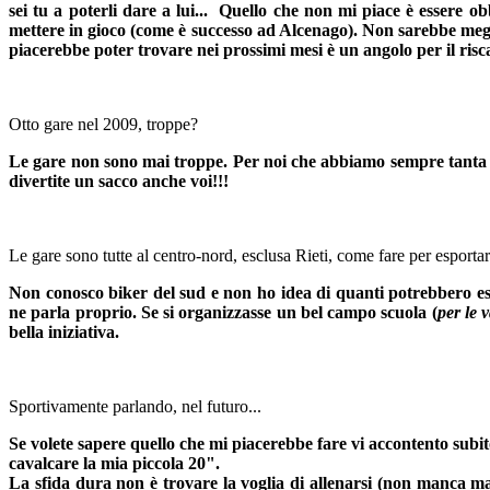
sei tu a poterli dare a lui... Quello che non mi piace è essere ob
mettere in gioco (come è successo ad Alcenago). Non sarebbe meglio
piacerebbe poter trovare nei prossimi mesi è un angolo per il ris
Otto gare nel 2009, troppe?
Le gare non sono mai troppe. Per noi che abbiamo sempre tanta v
divertite un sacco anche voi!!!
Le gare sono tutte al centro-nord, esclusa Rieti, come fare per esportar
Non conosco biker del sud e non ho idea di quanti potrebbero ess
ne parla proprio. Se si organizzasse un bel campo scuola (
per le 
bella iniziativa.
Sportivamente parlando, nel futuro...
Se volete sapere quello che mi piacerebbe fare vi accontento subi
cavalcare la mia piccola 20".
La sfida dura non è trovare la voglia di allenarsi (non manca ma