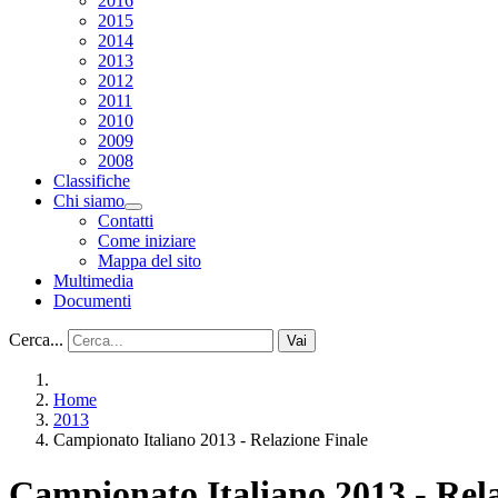
2016
2015
2014
2013
2012
2011
2010
2009
2008
Classifiche
Chi siamo
Contatti
Come iniziare
Mappa del sito
Multimedia
Documenti
Cerca...
Vai
Home
2013
Campionato Italiano 2013 - Relazione Finale
Campionato Italiano 2013 - Rel