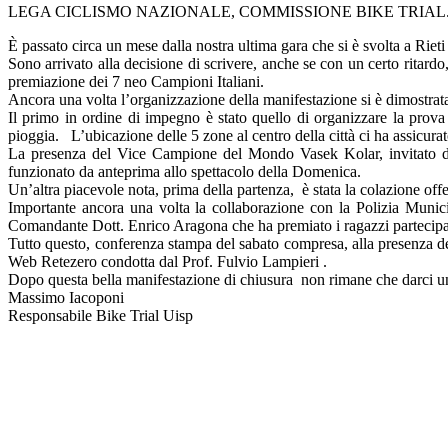
LEGA CICLISMO NAZIONALE, COMMISSIONE BIKE TRIAL
È passato circa un mese dalla nostra ultima gara che si è svolta a Riet
Sono arrivato alla decisione di scrivere, anche se con un certo ritardo
premiazione dei 7 neo Campioni Italiani.
Ancora una volta l’organizzazione della manifestazione si è dimostrata 
Il primo in ordine di impegno è stato quello di organizzare la prova 
pioggia. L’ubicazione delle 5 zone al centro della città ci ha assicura
La presenza del Vice Campione del Mondo Vasek Kolar, invitato dal
funzionato da anteprima allo spettacolo della Domenica.
Un’altra piacevole nota, prima della partenza, è stata la colazione off
Importante ancora una volta la collaborazione con la Polizia Munici
Comandante Dott. Enrico Aragona che ha premiato i ragazzi partecipan
Tutto questo, conferenza stampa del sabato compresa, alla presenza de
Web Retezero condotta dal Prof. Fulvio Lampieri .
Dopo questa bella manifestazione di chiusura non rimane che darci u
Massimo Iacoponi
Responsabile Bike Trial Uisp