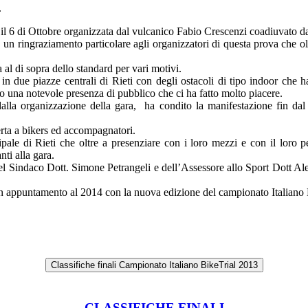
.
i il 6 di Ottobre organizzata dal vulcanico Fabio Crescenzi coadiuvato d
, un ringraziamento particolare agli organizzatori di questa prova che ol
al di sopra dello standard per vari motivi.
in due piazze centrali di Rieti con degli ostacoli di tipo indoor che 
to una notevole presenza di pubblico che ci ha fatto molto piacere.
la organizzazione della gara, ha condito la manifestazione fin dal s
erta a bikers ed accompagnatori.
pale di Rieti che oltre a presenziare con i loro mezzi e con il loro p
ti alla gara.
l Sindaco Dott. Simone Petrangeli e dell’Assessore allo Sport Dott Ales
n appuntamento al 2014 con la nuova edizione del campionato Italiano 
Classifiche finali Campionato Italiano BikeTrial 2013
CLASSIFICHE FINALI