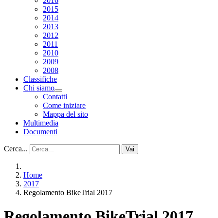
2016
2015
2014
2013
2012
2011
2010
2009
2008
Classifiche
Chi siamo
Contatti
Come iniziare
Mappa del sito
Multimedia
Documenti
Cerca...
Vai
Home
2017
Regolamento BikeTrial 2017
Regolamento BikeTrial 2017