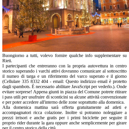
Buongiorno a tutti, volevo fornire qualche info supplementare su
Rieti.
I partecipanti che entreranno con la propria autovettura in centro
storico superando i varchi attivi dovranno comunicare al sottoscritto
il numeo di targa e un riferimento del varco superato e il giorno
(Cellulare 335 8332 404 - email:
Questo indirizzo email è protetto
dagli spambots. È necessario abilitare JavaScript per vederlo.
). Onde
evitare sorprese! Appena giunti in piazza del Comune potrete ritirare
i pass utili per usufruire di sconticini su alcune attività convenzionate
e per poter accedere all'interno delle zone soprattutto alla domenica.
Alla domenica mattina sarà offerta gratuitamente ad atleti e
accompagnatori ricca colazione. Inoltre si potranno noleggiare a
prezzi irrisori e anche gratis per i primi biciclette per seguire il
proprio rider durante la gara oppure anche semplicemente per girare
per il centro storico della città.