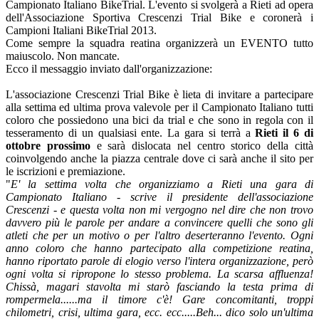
Campionato Italiano BikeTrial. L'evento si svolgerà a Rieti ad opera
dell'Associazione Sportiva Crescenzi Trial Bike e coronerà i
Campioni Italiani BikeTrial 2013.
Come sempre la squadra reatina organizzerà un EVENTO tutto
maiuscolo. Non mancate.
Ecco il messaggio inviato dall'organizzazione:
L'associazione Crescenzi Trial Bike è lieta di invitare a partecipare
alla settima ed ultima prova valevole per il Campionato Italiano tutti
coloro che possiedono una bici da trial e che sono in regola con il
tesseramento di un qualsiasi ente. La gara si terrà a
Rieti il 6 di
ottobre prossimo
e sarà dislocata nel centro storico della città
coinvolgendo anche la piazza centrale dove ci sarà anche il sito per
le iscrizioni e premiazione.
"
E' la settima volta che organizziamo a Rieti una gara di
Campionato Italiano - scrive il presidente dell'associazione
Crescenzi - e questa volta non mi vergogno nel dire che non trovo
davvero più le parole per andare a convincere quelli che sono gli
atleti che per un motivo o per l'altro deserteranno l'evento. Ogni
anno coloro che hanno partecipato alla competizione reatina,
hanno riportato parole di elogio verso l'intera organizzazione, però
ogni volta si ripropone lo stesso problema. La scarsa affluenza!
Chissà, magari stavolta mi starò fasciando la testa prima di
rompermela......ma il timore c'è! Gare concomitanti, troppi
chilometri, crisi, ultima gara, ecc. ecc.....Beh... dico solo un'ultima