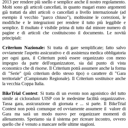
2013 per rendere più snello e semplice anche il nostro regolamento.
Molti sono gli articoli cancellati, in quanto magari erano argomenti
già trattati da altri articoli o cancellati a livello internazionale (ad
esempio il vecchio "parco chiuso"), moltissime le correzioni, le
modifiche e le integrazioni per rendere il tutto più leggibile e
semplice. Il risultato è visibile prima di tutto dal minore numero di
pagine e di articoli che costituiscono il documento. Le novità
principiali:
Criterium Nazionale:
Si tratta di gare semplificate; fatto salvo
ovviamente l'aspetto assicurativo e di assistenza medica obbligatoria
per ogni gara, il Criterium potrà essere organizzato con meno
impegno da parte dell'organizzatore, sia dal punto di vista
economico che di risorse. Il Criterium potrà assumere anche la forma
di "Serie" (più criterium dello stesso tipo) o carattere di "Gara
territoriale" (Campionato Regionale). Il Criterium sostituisce anche
la vecchia Coppa Italia.
BikeTrial Contest
: Si tratta di un evento non agonistico del tutto
simile ai cicloraduni UISP con le medesime facilità organizzative.
Tassa gara, assicurazione di giornata e ... si parte. Il BikeTrial
Contest non potrà comunque ed ovviamente assumere il valore di
Gara ma sarà un modo nuovo per organizzare momenti di
allenamento. Speriamo sia il sistema per ricreare incontro, ovvero
quello che è venuto a mancare nelle ultime stagioni.