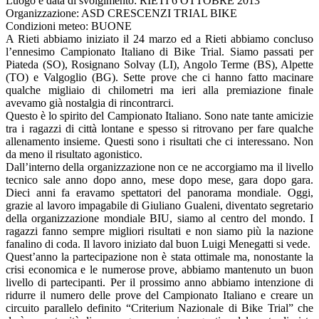
Luogo e data di svolgimento: RIETI 6 OTTOBRE 2013
Organizzazione: ASD CRESCENZI TRIAL BIKE
Condizioni meteo: BUONE
A Rieti abbiamo iniziato il 24 marzo ed a Rieti abbiamo concluso
l’ennesimo Campionato Italiano di Bike Trial. Siamo passati per
Piateda (SO), Rosignano Solvay (LI), Angolo Terme (BS), Alpette
(TO) e Valgoglio (BG). Sette prove che ci hanno fatto macinare
qualche migliaio di chilometri ma ieri alla premiazione finale
avevamo già nostalgia di rincontrarci.
Questo è lo spirito del Campionato Italiano. Sono nate tante amicizie
tra i ragazzi di città lontane e spesso si ritrovano per fare qualche
allenamento insieme. Questi sono i risultati che ci interessano. Non
da meno il risultato agonistico.
Dall’interno della organizzazione non ce ne accorgiamo ma il livello
tecnico sale anno dopo anno, mese dopo mese, gara dopo gara.
Dieci anni fa eravamo spettatori del panorama mondiale. Oggi,
grazie al lavoro impagabile di Giuliano Gualeni, diventato segretario
della organizzazione mondiale BIU, siamo al centro del mondo. I
ragazzi fanno sempre migliori risultati e non siamo più la nazione
fanalino di coda. Il lavoro iniziato dal buon Luigi Menegatti si vede.
Quest’anno la partecipazione non è stata ottimale ma, nonostante la
crisi economica e le numerose prove, abbiamo mantenuto un buon
livello di partecipanti. Per il prossimo anno abbiamo intenzione di
ridurre il numero delle prove del Campionato Italiano e creare un
circuito parallelo definito “Criterium Nazionale di Bike Trial” che