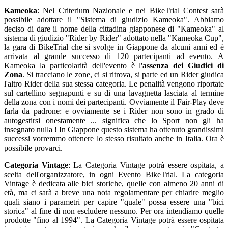
Kameoka
: Nel Criterium Nazionale e nei BikeTrial Contest sarà
possibile adottare il "Sistema di giudizio Kameoka". Abbiamo
deciso di dare il nome della cittadina giapponese di "Kameoka" al
sistema di giudizio "Rider by Rider" adottato nella "Kameoka Cup",
la gara di BikeTrial che si svolge in Giappone da alcuni anni ed è
arrivata al grande successo di 120 partecipanti ad evento. A
Kameoka la particolarità dell'evento è l'
assenza dei Giudici di
Zona
. Si tracciano le zone, ci si ritrova, si parte ed un Rider giudica
l'altro Rider della sua stessa categoria. Le penalità vengono riportate
sul cartellino segnapunti e su di una lavagnetta lasciata al termine
della zona con i nomi dei partecipanti. Ovviamente il Fair-Play deve
farla da padrone: e ovviamente se i Rider non sono in grado di
autogestirsi onestamente ... significa che lo Sport non gli ha
insegnato nulla ! In Giappone questo sistema ha ottenuto grandissimi
successi vorremmo ottenere lo stesso risultato anche in Italia. Ora è
possibile provarci.
Categoria Vintage
: La Categoria Vintage potrà essere ospitata, a
scelta dell'organizzatore, in ogni Evento BikeTrial. La categoria
Vintage è dedicata alle bici storiche, quelle con almeno 20 anni di
età, ma ci sarà a breve una nota regolamentare per chiarire meglio
quali siano i parametri per capire "quale" possa essere una "bici
storica" al fine di non escludere nessuno. Per ora intendiamo quelle
prodotte "fino al 1994". La Categoria Vintage potrà essere ospitata