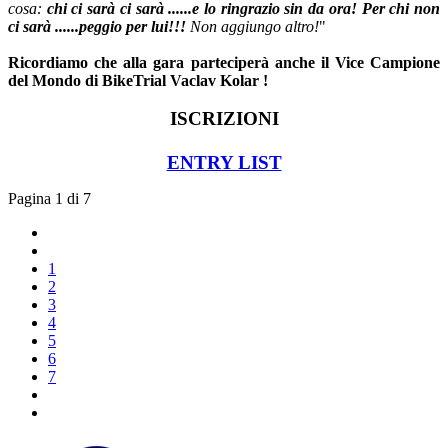
cosa:
chi ci sarà ci sarà ......e lo ringrazio sin da ora! Per chi non
ci sarà ......peggio per lui!!!
Non aggiungo altro!
"
Ricordiamo che alla gara parteciperà anche il Vice Campione
del Mondo di BikeTrial Vaclav Kolar !
ISCRIZIONI
ENTRY LIST
Pagina 1 di 7
1
2
3
4
5
6
7