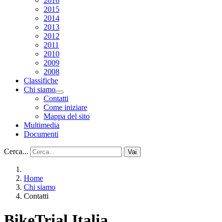
2016
2015
2014
2013
2012
2011
2010
2009
2008
Classifiche
Chi siamo
Contatti
Come iniziare
Mappa del sito
Multimedia
Documenti
Cerca...
Vai
Home
Chi siamo
Contatti
BikeTrial Italia