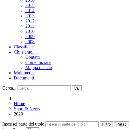
2016
2015
2014
2013
2012
2011
2010
2009
2008
Classifiche
Chi siamo
Contatti
Come iniziare
Mappa del sito
Multimedia
Documenti
Cerca...
Vai
Home
Sport & News
2020
Inserisci parte del titolo
Filtro
Pulisci