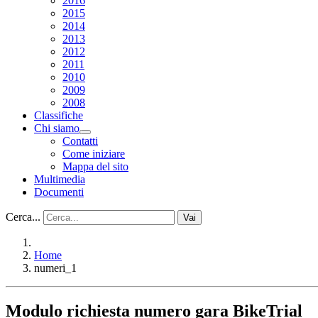
2016
2015
2014
2013
2012
2011
2010
2009
2008
Classifiche
Chi siamo
Contatti
Come iniziare
Mappa del sito
Multimedia
Documenti
Cerca...
Vai
Home
numeri_1
Modulo richiesta numero gara BikeTrial