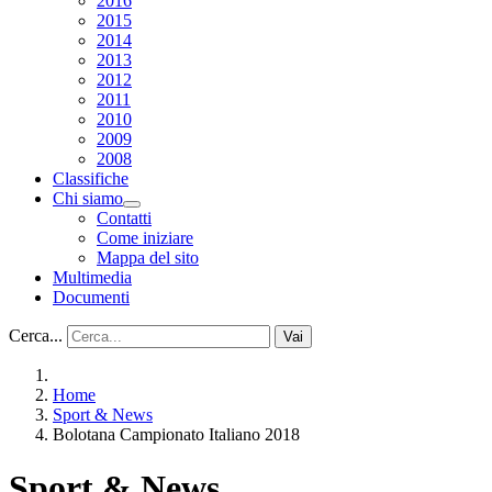
2016
2015
2014
2013
2012
2011
2010
2009
2008
Classifiche
Chi siamo
Contatti
Come iniziare
Mappa del sito
Multimedia
Documenti
Cerca...
Vai
Home
Sport & News
Bolotana Campionato Italiano 2018
Sport & News