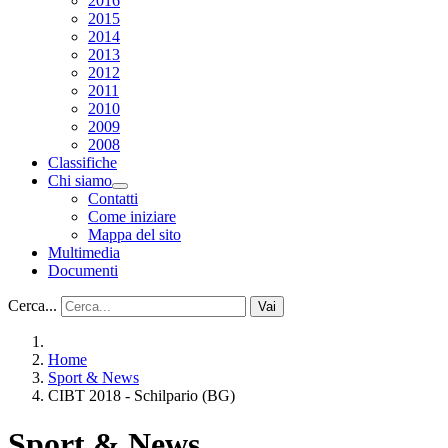
2016
2015
2014
2013
2012
2011
2010
2009
2008
Classifiche
Chi siamo
Contatti
Come iniziare
Mappa del sito
Multimedia
Documenti
Cerca...
Vai
Home
Sport & News
CIBT 2018 - Schilpario (BG)
Sport & News