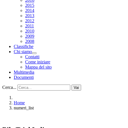
2016
2015
2014
2013
2012
2011
2010
2009
2008
Classifiche
Chi siamo
Contatti
Come iniziare
Mappa del sito
Multimedia
Documenti
Cerca...
Vai
Home
numeri_list