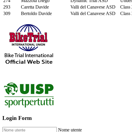
274
Mazzola Diego
Dynamic Trial ASD
Under
293
Caretta Davide
Valli del Canavese ASD
Class 
309
Bertoldo Davide
Valli del Canavese ASD
Class 
Login Form
Nome utente