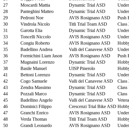
27
Moscardi Mattia
Dynamic Trial ASD
Under
28
Panteghini Matteo
Dynamic Trial ASD
Under
29
Pedroni Noe
AVIS Rosignano ASD
Push 
30
Vindrola Nicolo
Titli Trial Team ASD
Class 
31
Garotta Elia
Dynamic Trial ASD
Under
33
Toncelli Niccolo
AVIS Rosignano ASD
Under
34
Congiu Roberto
AVIS Rosignano ASD
Hobby
35
Badellino Andrea
Valli del Canavese ASD
Under
36
Formichini Liam Jason
AVIS Rosignano ASD
Push 
37
Mugnaini Lorenzo
Dynamic Trial ASD
Hobby
38
Basile Manuel
UISP Pinerolo
Hobby
41
Bettoni Lorenzo
Dynamic Trial ASD
Under
42
Cogo Samuele
Valli del Canavese ASD
Class 
43
Zendra Massimo
Dynamic Trial ASD
Class 
44
Pozzali Marco
Dynamic Trial ASD
Class 
45
Badellino Angelo
Valli del Canavese ASD
Vetera
46
Dominici Filippo
Crescenzi Trial Bike ASD
Hobby
47
Granchi Enrico
AVIS Rosignano ASD
Under
48
Verda Thomas
Titli Trial Team ASD
Hobby
50
Grandi Leonardo
AVIS Rosignano ASD
Under