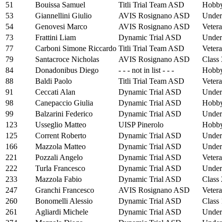
51
Bouissa Samuel
Titli Trial Team ASD
Hobby
53
Giannellini Giulio
AVIS Rosignano ASD
Under
54
Genovesi Marco
AVIS Rosignano ASD
Vetera
73
Frattini Liam
Dynamic Trial ASD
Under
77
Carboni Simone Riccardo
Titli Trial Team ASD
Vetera
79
Santacroce Nicholas
AVIS Rosignano ASD
Class 
84
Donadonibus Diego
- - - not in list - - -
Hobby
88
Baldi Paolo
Titli Trial Team ASD
Vetera
91
Ceccati Alan
Dynamic Trial ASD
Under
98
Canepaccio Giulia
Dynamic Trial ASD
Hobby
99
Balzarini Federico
Dynamic Trial ASD
Under
123
Usseglio Matteo
UISP Pinerolo
Hobby
125
Corrent Roberto
Dynamic Trial ASD
Under
166
Mazzola Matteo
Dynamic Trial ASD
Under
221
Pozzali Angelo
Dynamic Trial ASD
Vetera
222
Turla Francesco
Dynamic Trial ASD
Under
233
Mazzola Fabio
Dynamic Trial ASD
Class 
247
Granchi Francesco
AVIS Rosignano ASD
Vetera
260
Bonomelli Alessio
Dynamic Trial ASD
Class 
261
Agliardi Michele
Dynamic Trial ASD
Under