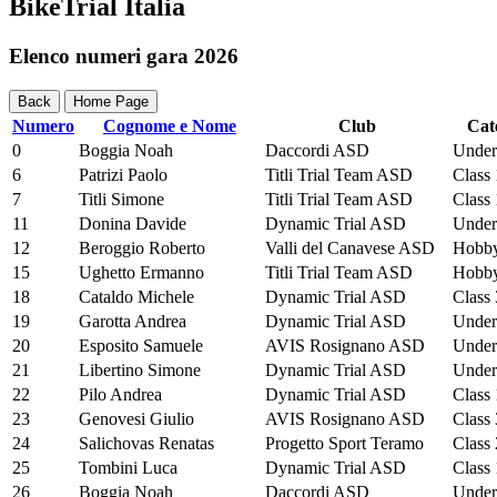
BikeTrial Italia
Elenco numeri gara 2026
Back
Home Page
Numero
Cognome e Nome
Club
Cat
0
Boggia Noah
Daccordi ASD
Under
6
Patrizi Paolo
Titli Trial Team ASD
Class 
7
Titli Simone
Titli Trial Team ASD
Class 
11
Donina Davide
Dynamic Trial ASD
Under
12
Beroggio Roberto
Valli del Canavese ASD
Hobby
15
Ughetto Ermanno
Titli Trial Team ASD
Hobby
18
Cataldo Michele
Dynamic Trial ASD
Class 
19
Garotta Andrea
Dynamic Trial ASD
Under
20
Esposito Samuele
AVIS Rosignano ASD
Under
21
Libertino Simone
Dynamic Trial ASD
Under
22
Pilo Andrea
Dynamic Trial ASD
Class 
23
Genovesi Giulio
AVIS Rosignano ASD
Class 
24
Salichovas Renatas
Progetto Sport Teramo
Class 
25
Tombini Luca
Dynamic Trial ASD
Class 
26
Boggia Noah
Daccordi ASD
Under