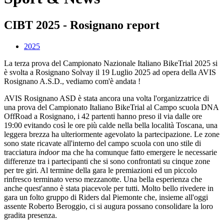
CIBT 2025 - Rosignano report
2025
La terza prova del Campionato Nazionale Italiano BikeTrial 2025 si
è svolta a Rosignano Solvay il 19 Luglio 2025 ad opera della AVIS
Rosignano A.S.D., vediamo com'è andata !
AVIS Rosignano ASD è stata ancora una volta l'organizzatrice di
una prova del Campionato Italiano BikeTrial al Campo scuola DNA
OffRoad a Rosignano, i 42 partenti hanno preso il via dalle ore
19:00 evitando così le ore più calde nella bella località Toscana, una
leggera brezza ha ulteriormente agevolato la partecipazione. Le zone
sono state ricavate all'interno del campo scuola con uno stile di
tracciatura
indoor
ma che ha comunque fatto emergere le necessarie
differenze tra i partecipanti che si sono confrontati su cinque zone
per tre giri. Al termine della gara le premiazioni ed un piccolo
rinfresco terminato verso mezzanotte. Una bella esperienza che
anche quest'anno è stata piacevole per tutti. Molto bello rivedere in
gara un folto gruppo di Riders dal Piemonte che, insieme all'oggi
assente Roberto Beroggio, ci si augura possano consolidare la loro
gradita presenza.