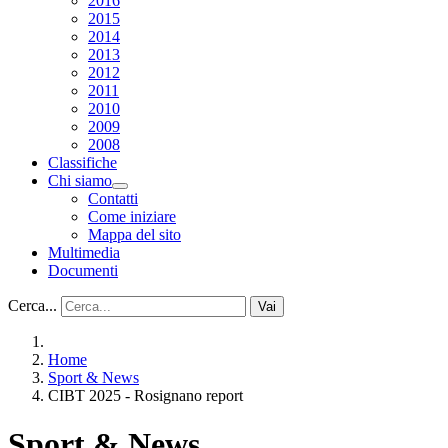
2016
2015
2014
2013
2012
2011
2010
2009
2008
Classifiche
Chi siamo
Contatti
Come iniziare
Mappa del sito
Multimedia
Documenti
Cerca...
Vai
Home
Sport & News
CIBT 2025 - Rosignano report
Sport & News